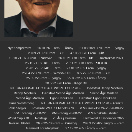
Nyt Kampreferat
26.01.26 FRem – Tårnby
31.08.2021 +70 Frem – Lyngby
20.09.21 +70 Frem – B93
4.10.21 +70 Frem – ØB
15.10.21 +65 Frem – Rødovre
26.10.21 +70 Frem – KB
Julefrokost 2021
25.11.21 +65 KB – Frem
29.11.21 +70 Frem – SIF/HIK
25.01.22 +70 AB – Frem
27.01.22 +65 Frem -Lyngby
25.04.22 +70 Frem – Skovsh./HIK
8-5-22 +70 Frem – B93
25.05.22 Frem – Lyngby
25.05.22 +65 Frem-Tårnby
30.5.22 +70 Frem – Køge BK
INTERNATIONAL FOOTBALL WORLD CUP 70 +
Dødsfald Benny Moebius
Benny Moebius
Dødsfald Svend Åge Madsen
Svend Åge Madsen
Svend Åge Madsen
Egon Henriksen
Dødsfald Egon Henriksen
Hans Westerberg
INTERNATIONAL FOOTBALL WORLD CUP 70 + Afsnit 2
Palle Stegler
Roskilde VM f. 11 M.hold +70
V M i Roskilde 24-25-26-08-22
VM Torsdag 25-08-22
VM Fredag 26-08-22
V M Roskilde Billeder
World Cup +70
Nostalgi
25 Års jubilæum
Julefrokost 1 December 2022
Diverse Billeder
26.9.22-70 Frem – Brønshøj
29.09.22 +65 Lyngby – Frem
Gammelt Torsdagshold
27.19.22 +65 Tårnby – Frem