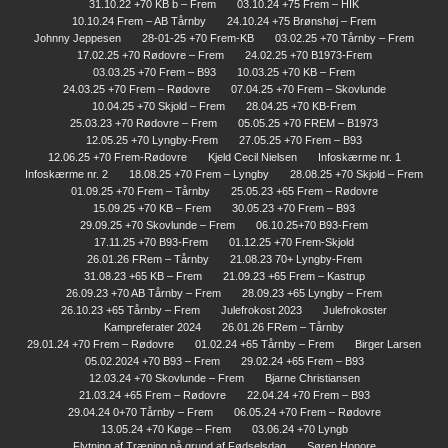
31.10.22 +70 KB b – Frem
03.10.24 +75 Frem – HIK
10.10.24 Frem – AB Tårnby
24.10.24 +75 Brønshøj – Frem
Johnny Jeppesen
28-01-25 +70 Frem-KB
03.02.25 +70 Tårnby – Frem
17.02.25 +70 Rødovre – Frem
24.02.25 +70 B1973-Frem
03.03.25 +70 Frem – B93
10.03.25 +70 KB – Frem
24.03.25 +70 Frem – Rødovre
07.04.25 +70 Frem – Skovlunde
10.04.25 +70 Skjold – Frem
28.04.25 +70 KB-Frem
25.03.23 +70 Rødovre – Frem
05.05.25 +70 FREM – B1973
12.05.25 +70 Lyngby-Frem
27.05.25 +70 Frem – B93
12.06.25 +70 Frem-Rødovre
Kjeld Cecil Nielsen
Infoskærme nr. 1
Infoskærme nr. 2
18.08.25 +70 Frem – Lyngby
28.08.25 +70 Skjold – Frem
01.09.25 +70 Frem – Tårnby
25.05.23 +65 Frem – Rødovre
15.09.25 +70 KB – Frem
30.05.23 +70 Frem – B93
29.09.25 +70 Skovlunde – Frem
06.10.25+70 B93-Frem
17.11.25 +70 B93-Frem
01.12.25 +70 Frem-Skjold
26.01.26 FRem – Tårnby
21.08.23 70+ Lyngby-Frem
31.08.23 +65 KB – Frem
21.09.23 +65 Frem – Kastrup
26.09.23 +70 AB Tårnby – Frem
28.09.23 +65 Lyngby – Frem
26.10.23 +65 Tårnby – Frem
Julefrokost 2023
Julefrokoster
Kampreferater 2024
26.01.26 FRem – Tårnby
29.01.24 +70 Frem – Rødovre
01.02.24 +65 Tårnby – Frem
Birger Larsen
05.02.2024 +70 B93 – Frem
29.02.24 +65 Frem – B93
12.03.24 +70 Skovlunde – Frem
Bjarne Christiansen
21.03.24 +65 Frem – Rødovre
22.04.24 +70 Frem – B93
29.04.24 0+70 Tårnby – Frem
06.05.24 +70 Frem – Rødovre
13.05.24 +70 Køge – Frem
03.06.24 +70 Lyngb
Flytning af Træning på grund af Fødselsdag
Søren Honore