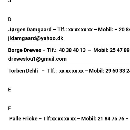
J
D
Jørgen Damgaard – Tlf.: xx xx xx xx – Mobil: – 20 8
jldamgaard@yahoo.dk
Børge Drewes
– Tlf.: 40 38 40 13 – Mobil: 25 47 89
dreweslou1@gmail.com
Torben Dehli
– Tlf.: xx xx xx xx – Mobil: 29 60 33
E
F
Palle Fricke
– Tlf
:
xx xx xx xx – Mobil: 21 84 75 76 –