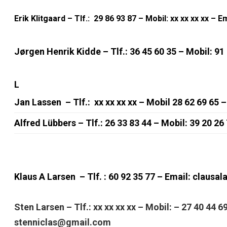
Erik Klitgaard – Tlf.: 29 86 93 87 – Mobil: xx xx xx xx – 
Jørgen Henrik Kidde – Tlf.: 36 45 60 35 – Mobil: 91
L
Jan Lassen – Tlf.: xx xx xx xx – Mobil 28 62 69 65 
Alfred Lübbers – Tlf.: 26 33 83 44 – Mobil: 39 20 26
Klaus A Larsen – Tlf. : 60 92 35 77 – Email: claus
Sten Larsen – Tlf.: xx xx xx xx – Mobil: – 27 40 44 6
stenniclas@gmail.com