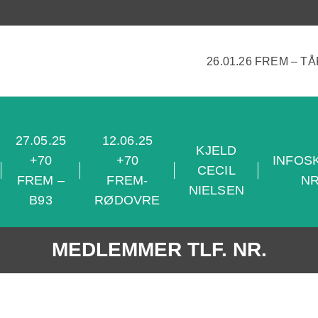
26.01.26 FREM – T
27.05.25
12.06.25
KJELD
+70
+70
INFOS
CECIL
FREM –
FREM-
NR
NIELSEN
B93
RØDOVRE
MEDLEMMER TLF. NR.