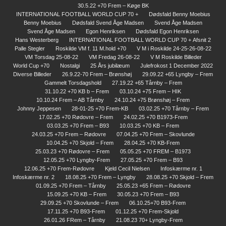
30.5.22 +70 Frem – Køge BK
INTERNATIONAL FOOTBALL WORLD CUP 70 +
Dødsfald Benny Moebius
Benny Moebius
Dødsfald Svend Åge Madsen
Svend Åge Madsen
Svend Åge Madsen
Egon Henriksen
Dødsfald Egon Henriksen
Hans Westerberg
INTERNATIONAL FOOTBALL WORLD CUP 70 + Afsnit 2
Palle Stegler
Roskilde VM f. 11 M.hold +70
V M i Roskilde 24-25-26-08-22
VM Torsdag 25-08-22
VM Fredag 26-08-22
V M Roskilde Billeder
World Cup +70
Nostalgi
25 Års jubilæum
Julefrokost 1 December 2022
Diverse Billeder
26.9.22-70 Frem – Brønshøj
29.09.22 +65 Lyngby – Frem
Gammelt Torsdagshold
27.19.22 +65 Tårnby – Frem
31.10.22 +70 KB b – Frem
03.10.24 +75 Frem – HIK
10.10.24 Frem – AB Tårnby
24.10.24 +75 Brønshøj – Frem
Johnny Jeppesen
28-01-25 +70 Frem-KB
03.02.25 +70 Tårnby – Frem
17.02.25 +70 Rødovre – Frem
24.02.25 +70 B1973-Frem
03.03.25 +70 Frem – B93
10.03.25 +70 KB – Frem
24.03.25 +70 Frem – Rødovre
07.04.25 +70 Frem – Skovlunde
10.04.25 +70 Skjold – Frem
28.04.25 +70 KB-Frem
25.03.23 +70 Rødovre – Frem
05.05.25 +70 FREM – B1973
12.05.25 +70 Lyngby-Frem
27.05.25 +70 Frem – B93
12.06.25 +70 Frem-Rødovre
Kjeld Cecil Nielsen
Infoskærme nr. 1
Infoskærme nr. 2
18.08.25 +70 Frem – Lyngby
28.08.25 +70 Skjold – Frem
01.09.25 +70 Frem – Tårnby
25.05.23 +65 Frem – Rødovre
15.09.25 +70 KB – Frem
30.05.23 +70 Frem – B93
29.09.25 +70 Skovlunde – Frem
06.10.25+70 B93-Frem
17.11.25 +70 B93-Frem
01.12.25 +70 Frem-Skjold
26.01.26 FRem – Tårnby
21.08.23 70+ Lyngby-Frem