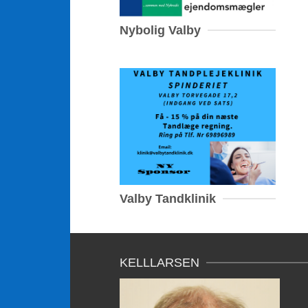
Nybolig Valby
Valby Tandklinik
KELLLARSEN