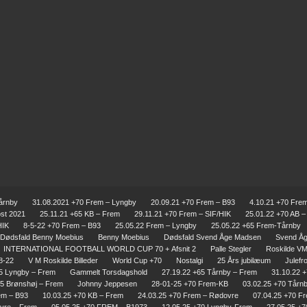
årnby
31.08.2021 +70 Frem – Lyngby
20.09.21 +70 Frem – B93
4.10.21 +70 Fre
ost 2021
25.11.21 +65 KB – Frem
29.11.21 +70 Frem – SIF/HIK
25.01.22 +70 AB 
HIK
8-5-22 +70 Frem – B93
25.05.22 Frem – Lyngby
25.05.22 +65 Frem-Tårnby
Dødsfald Benny Moebius
Benny Moebius
Dødsfald Svend Åge Madsen
Svend Å
INTERNATIONAL FOOTBALL WORLD CUP 70 + Afsnit 2
Palle Stegler
Roskilde VM 
8-22
V M Roskilde Billeder
World Cup +70
Nostalgi
25 Års jubilæum
Julefr
65 Lyngby – Frem
Gammelt Torsdagshold
27.19.22 +65 Tårnby – Frem
31.10.22 
75 Brønshøj – Frem
Johnny Jeppesen
28-01-25 +70 Frem-KB
03.02.25 +70 Tårn
em – B93
10.03.25 +70 KB – Frem
24.03.25 +70 Frem – Rødovre
07.04.25 +70 F