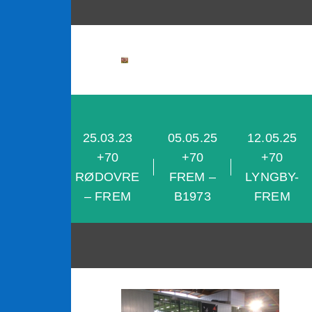
content
25.03.23
05.05.25
12.05.25
28.04.25
+70
+70
+70
+70 KB-
RØDOVRE
FREM –
LYNGBY-
FREM
– FREM
B1973
FREM