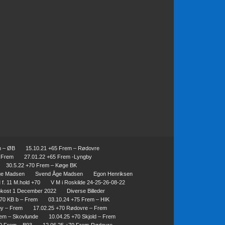
m – ØB
15.10.21 +65 Frem – Rødovre
– Frem
27.01.22 +65 Frem -Lyngby
30.5.22 +70 Frem – Køge BK
ge Madsen
Svend Åge Madsen
Egon Henriksen
f. 11 M.hold +70
V M i Roskilde 24-25-26-08-22
okost 1 December 2022
Diverse Billeder
+70 KB b – Frem
03.10.24 +75 Frem – HIK
by – Frem
17.02.25 +70 Rødovre – Frem
rem – Skovlunde
10.04.25 +70 Skjold – Frem