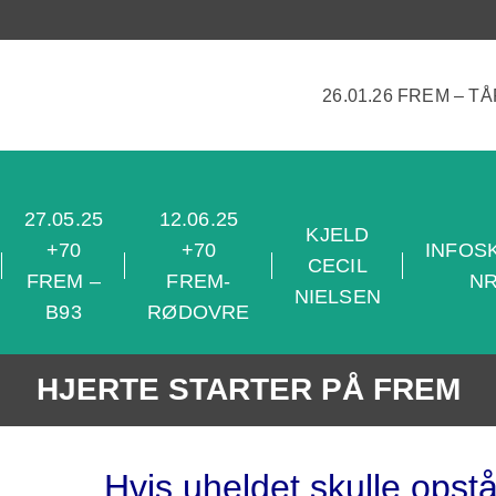
26.01.26 FREM – T
27.05.25
12.06.25
KJELD
+70
+70
INFOS
CECIL
FREM –
FREM-
NR
NIELSEN
B93
RØDOVRE
HJERTE STARTER PÅ FREM
Hvis uheldet skulle opstå