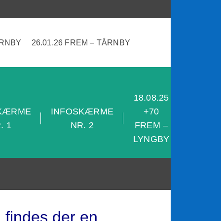
ÅRNBY
26.01.26 FREM – TÅRNBY
18.08.25
28.08.2
KÆRME
INFOSKÆRME
+70
+70
. 1
NR. 2
FREM –
SKJOL
LYNGBY
– FRE
 findes der en