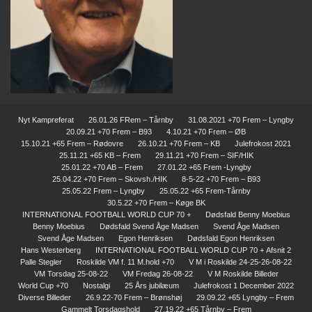
Nyt Kampreferat
26.01.26 FRem – Tårnby
31.08.2021 +70 Frem – Lyngby
20.09.21 +70 Frem – B93
4.10.21 +70 Frem – ØB
15.10.21 +65 Frem – Rødovre
26.10.21 +70 Frem – KB
Julefrokost 2021
25.11.21 +65 KB – Frem
29.11.21 +70 Frem – SIF/HIK
25.01.22 +70 AB – Frem
27.01.22 +65 Frem -Lyngby
25.04.22 +70 Frem – Skovsh./HIK
8-5-22 +70 Frem – B93
25.05.22 Frem – Lyngby
25.05.22 +65 Frem-Tårnby
30.5.22 +70 Frem – Køge BK
INTERNATIONAL FOOTBALL WORLD CUP 70 +
Dødsfald Benny Moebius
Benny Moebius
Dødsfald Svend Åge Madsen
Svend Åge Madsen
Svend Åge Madsen
Egon Henriksen
Dødsfald Egon Henriksen
Hans Westerberg
INTERNATIONAL FOOTBALL WORLD CUP 70 + Afsnit 2
Palle Stegler
Roskilde VM f. 11 M.hold +70
V M i Roskilde 24-25-26-08-22
VM Torsdag 25-08-22
VM Fredag 26-08-22
V M Roskilde Billeder
World Cup +70
Nostalgi
25 Års jubilæum
Julefrokost 1 December 2022
Diverse Billeder
26.9.22-70 Frem – Brønshøj
29.09.22 +65 Lyngby – Frem
Gammelt Torsdagshold
27.19.22 +65 Tårnby – Frem