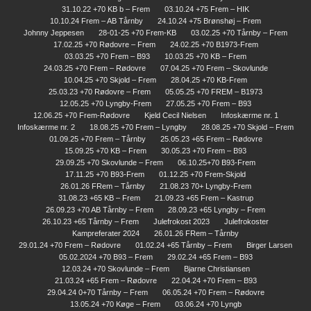
31.10.22 +70 KB b – Frem
03.10.24 +75 Frem – HIK
10.10.24 Frem – AB Tårnby
24.10.24 +75 Brønshøj – Frem
Johnny Jeppesen
28-01-25 +70 Frem-KB
03.02.25 +70 Tårnby – Frem
17.02.25 +70 Rødovre – Frem
24.02.25 +70 B1973-Frem
03.03.25 +70 Frem – B93
10.03.25 +70 KB – Frem
24.03.25 +70 Frem – Rødovre
07.04.25 +70 Frem – Skovlunde
10.04.25 +70 Skjold – Frem
28.04.25 +70 KB-Frem
25.03.23 +70 Rødovre – Frem
05.05.25 +70 FREM – B1973
12.05.25 +70 Lyngby-Frem
27.05.25 +70 Frem – B93
12.06.25 +70 Frem-Rødovre
Kjeld Cecil Nielsen
Infoskærme nr. 1
Infoskærme nr. 2
18.08.25 +70 Frem – Lyngby
28.08.25 +70 Skjold – Frem
01.09.25 +70 Frem – Tårnby
25.05.23 +65 Frem – Rødovre
15.09.25 +70 KB – Frem
30.05.23 +70 Frem – B93
29.09.25 +70 Skovlunde – Frem
06.10.25+70 B93-Frem
17.11.25 +70 B93-Frem
01.12.25 +70 Frem-Skjold
26.01.26 FRem – Tårnby
21.08.23 70+ Lyngby-Frem
31.08.23 +65 KB – Frem
21.09.23 +65 Frem – Kastrup
26.09.23 +70 AB Tårnby – Frem
28.09.23 +65 Lyngby – Frem
26.10.23 +65 Tårnby – Frem
Julefrokost 2023
Julefrokoster
Kampreferater 2024
26.01.26 FRem – Tårnby
29.01.24 +70 Frem – Rødovre
01.02.24 +65 Tårnby – Frem
Birger Larsen
05.02.2024 +70 B93 – Frem
29.02.24 +65 Frem – B93
12.03.24 +70 Skovlunde – Frem
Bjarne Christiansen
21.03.24 +65 Frem – Rødovre
22.04.24 +70 Frem – B93
29.04.24 0+70 Tårnby – Frem
06.05.24 +70 Frem – Rødovre
13.05.24 +70 Køge – Frem
03.06.24 +70 Lyngb