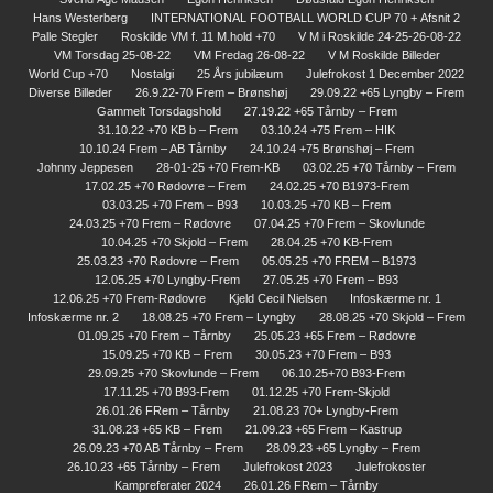
Hans Westerberg
INTERNATIONAL FOOTBALL WORLD CUP 70 + Afsnit 2
Palle Stegler
Roskilde VM f. 11 M.hold +70
V M i Roskilde 24-25-26-08-22
VM Torsdag 25-08-22
VM Fredag 26-08-22
V M Roskilde Billeder
World Cup +70
Nostalgi
25 Års jubilæum
Julefrokost 1 December 2022
Diverse Billeder
26.9.22-70 Frem – Brønshøj
29.09.22 +65 Lyngby – Frem
Gammelt Torsdagshold
27.19.22 +65 Tårnby – Frem
31.10.22 +70 KB b – Frem
03.10.24 +75 Frem – HIK
10.10.24 Frem – AB Tårnby
24.10.24 +75 Brønshøj – Frem
Johnny Jeppesen
28-01-25 +70 Frem-KB
03.02.25 +70 Tårnby – Frem
17.02.25 +70 Rødovre – Frem
24.02.25 +70 B1973-Frem
03.03.25 +70 Frem – B93
10.03.25 +70 KB – Frem
24.03.25 +70 Frem – Rødovre
07.04.25 +70 Frem – Skovlunde
10.04.25 +70 Skjold – Frem
28.04.25 +70 KB-Frem
25.03.23 +70 Rødovre – Frem
05.05.25 +70 FREM – B1973
12.05.25 +70 Lyngby-Frem
27.05.25 +70 Frem – B93
12.06.25 +70 Frem-Rødovre
Kjeld Cecil Nielsen
Infoskærme nr. 1
Infoskærme nr. 2
18.08.25 +70 Frem – Lyngby
28.08.25 +70 Skjold – Frem
01.09.25 +70 Frem – Tårnby
25.05.23 +65 Frem – Rødovre
15.09.25 +70 KB – Frem
30.05.23 +70 Frem – B93
29.09.25 +70 Skovlunde – Frem
06.10.25+70 B93-Frem
17.11.25 +70 B93-Frem
01.12.25 +70 Frem-Skjold
26.01.26 FRem – Tårnby
21.08.23 70+ Lyngby-Frem
31.08.23 +65 KB – Frem
21.09.23 +65 Frem – Kastrup
26.09.23 +70 AB Tårnby – Frem
28.09.23 +65 Lyngby – Frem
26.10.23 +65 Tårnby – Frem
Julefrokost 2023
Julefrokoster
Kampreferater 2024
26.01.26 FRem – Tårnby