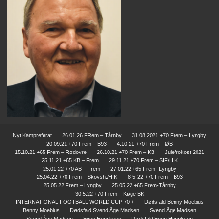
Nyt Kampreferat
26.01.26 FRem – Tårnby
31.08.2021 +70 Frem – Lyngby
20.09.21 +70 Frem – B93
4.10.21 +70 Frem – ØB
15.10.21 +65 Frem – Rødovre
26.10.21 +70 Frem – KB
Julefrokost 2021
25.11.21 +65 KB – Frem
29.11.21 +70 Frem – SIF/HIK
25.01.22 +70 AB – Frem
27.01.22 +65 Frem -Lyngby
25.04.22 +70 Frem – Skovsh./HIK
8-5-22 +70 Frem – B93
25.05.22 Frem – Lyngby
25.05.22 +65 Frem-Tårnby
30.5.22 +70 Frem – Køge BK
INTERNATIONAL FOOTBALL WORLD CUP 70 +
Dødsfald Benny Moebius
Benny Moebius
Dødsfald Svend Åge Madsen
Svend Åge Madsen
Svend Åge Madsen
Egon Henriksen
Dødsfald Egon Henriksen