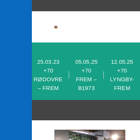
content
25.03.23
05.05.25
12.05.25
28.04.25
+70
+70
+70
+70 KB-
RØDOVRE
FREM –
LYNGBY-
FREM
– FREM
B1973
FREM