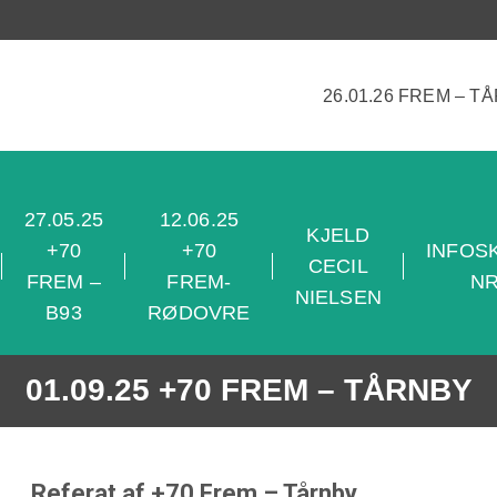
26.01.26 FREM – T
27.05.25
12.06.25
KJELD
+70
+70
INFOS
CECIL
FREM –
FREM-
NR
NIELSEN
B93
RØDOVRE
01.09.25 +70 FREM – TÅRNBY
Referat af +70 Frem – Tårnby .