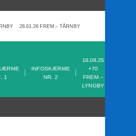
ÅRNBY
26.01.26 FREM – TÅRNBY
18.08.25
28.08.2
KÆRME
INFOSKÆRME
+70
+70
. 1
NR. 2
FREM –
SKJOL
LYNGBY
– FRE