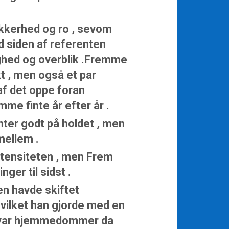
ikkerhed og ro , sevom
d siden af referenten
ghed og overblik .Fremme
kt , men også et par
af det oppe foran
mme finte år efter år .
ynter godt på holdet , men
mellem .
intensiteten , men Frem
ger til sidst .
en havde skiftet
vilket han gjorde med en
ke var hjemmedommer da