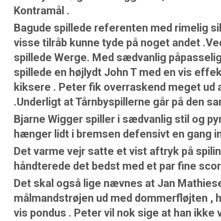
Kontramål .
Bagude spillede referenten med rimelig s
visse tilråb kunne tyde på noget andet .Ve
spillede Werge. Med sædvanlig påpasseli
spillede en højlydt John T med en vis effe
kiksere . Peter fik overraskend meget ud 
.Underligt at Tårnbyspillerne går på den sa
Bjarne Wigger spiller i sædvanlig stil og p
hænger lidt i bremsen defensivt en gang i
Det varme vejr satte et vist aftryk på spil
håndterede det bedst med et par fine scorin
Det skal også lige nævnes at Jan Mathies
målmandstrøjen ud med dommerfløjten , h
vis pondus . Peter vil nok sige at han ik