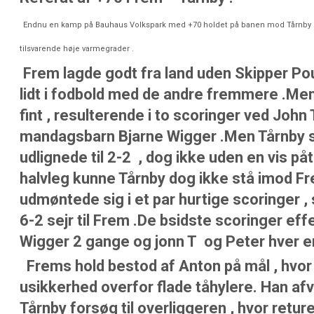
Endnu en kamp på Bauhaus Volkspark med +70 holdet på banen mod Tårnby .
tilsvarende høje varmegrader .
Frem lagde godt fra land uden Skipper Poul
lidt i fodbold med de andre fremmere .Me
fint , resulterende i to scoringer ved Joh
mandagsbarn Bjarne Wigger .Men Tårnby s
udlignede til 2-2 , dog ikke uden en vis påt
halvleg kunne Tårnby dog ikke stå imod F
udmøntede sig i et par hurtige scoringer
6-2 sejr til Frem .De bsidste scoringer ef
Wigger 2 gange og jonn T og Peter hver e
Frems hold bestod af Anton på mål , hvor 
usikkerhed overfor flade tåhylere. Han a
Tårnby forsøg til overliggeren , hvor retur