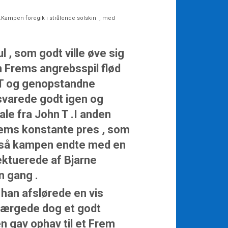
Kampen foregik i strålende solskin , med
 , som godt ville øve sig
n Frems angrebsspil flød
n T og genopstandne
varede godt igen og
ale fra John T .I anden
rems konstante pres , som
 , så kampen endte med en
fektuerede af Bjarne
n gang .
han afslørede en vis
fværgede dog et godt
en gav ophav til et Frem