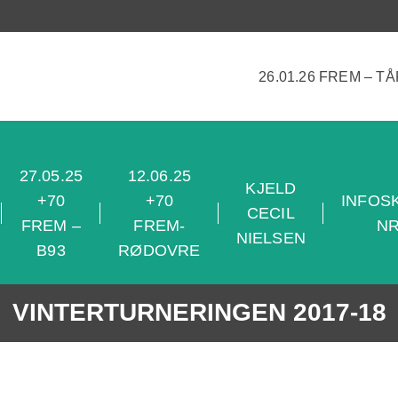
26.01.26 FREM – T
27.05.25
12.06.25
KJELD
+70
+70
INFOS
CECIL
FREM –
FREM-
NR
NIELSEN
B93
RØDOVRE
VINTERTURNERINGEN 2017-18