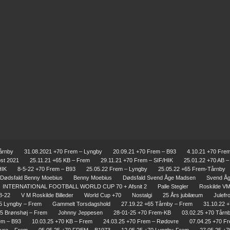
årnby
31.08.2021 +70 Frem – Lyngby
20.09.21 +70 Frem – B93
4.10.21 +70 Fre
ost 2021
25.11.21 +65 KB – Frem
29.11.21 +70 Frem – SIF/HIK
25.01.22 +70 AB 
HIK
8-5-22 +70 Frem – B93
25.05.22 Frem – Lyngby
25.05.22 +65 Frem-Tårnby
Dødsfald Benny Moebius
Benny Moebius
Dødsfald Svend Åge Madsen
Svend Å
INTERNATIONAL FOOTBALL WORLD CUP 70 + Afsnit 2
Palle Stegler
Roskilde VM 
8-22
V M Roskilde Billeder
World Cup +70
Nostalgi
25 Års jubilæum
Julefr
65 Lyngby – Frem
Gammelt Torsdagshold
27.19.22 +65 Tårnby – Frem
31.10.22 
75 Brønshøj – Frem
Johnny Jeppesen
28-01-25 +70 Frem-KB
03.02.25 +70 Tårn
em – B93
10.03.25 +70 KB – Frem
24.03.25 +70 Frem – Rødovre
07.04.25 +70 F