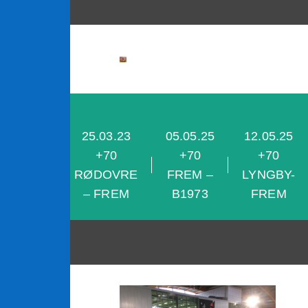
content
25.03.23
05.05.25
12.05.25
28.04.25
+70
+70
+70
+70 KB-
RØDOVRE
FREM –
LYNGBY-
FREM
– FREM
B1973
FREM