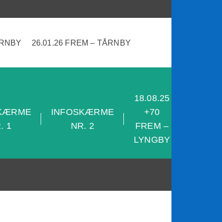
ÅRNBY
26.01.26 FREM – TÅRNBY
18.08.25
28.08.2
KÆRME
INFOSKÆRME
+70
+70
. 1
NR. 2
FREM –
SKJOL
LYNGBY
– FRE