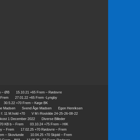
m – ØB
15.10.21 +65 Frem – Rødovre
– Frem
27.01.22 +65 Frem -Lyngby
30.5.22 +70 Frem – Køge BK
ge Madsen
Svend Åge Madsen
Egon Henriksen
f. 11 M.hold +70
V M i Roskilde 24-25-26-08-22
okost 1 December 2022
Diverse Billeder
+70 KB b – Frem
03.10.24 +75 Frem – HIK
by – Frem
17.02.25 +70 Rødovre – Frem
rem – Skovlunde
10.04.25 +70 Skjold – Frem