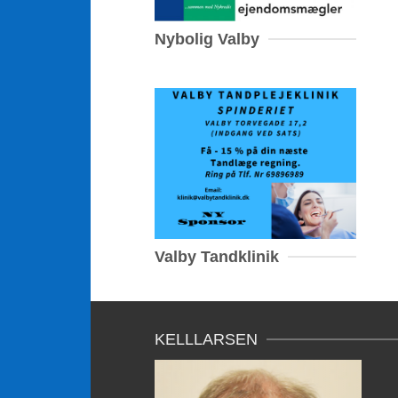
Nybolig Valby
Valby Tandklinik
KELLLARSEN