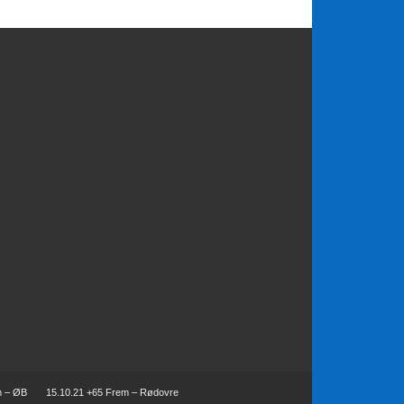
m – ØB
15.10.21 +65 Frem – Rødovre