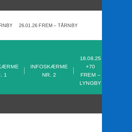
ÅRNBY
26.01.26 FREM – TÅRNBY
18.08.25
28.08.2
KÆRME
INFOSKÆRME
+70
+70
. 1
NR. 2
FREM –
SKJOL
LYNGBY
– FRE