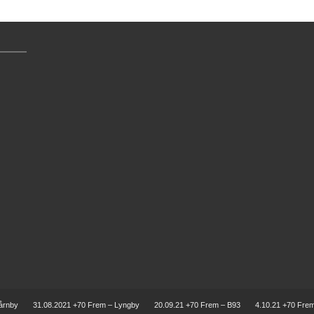
årnby
31.08.2021 +70 Frem – Lyngby
20.09.21 +70 Frem – B93
4.10.21 +70 Fre