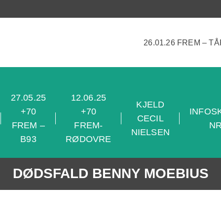
26.01.26 FREM – T
27.05.25
12.06.25
KJELD
+70
+70
INFOS
CECIL
FREM –
FREM-
NR
NIELSEN
B93
RØDOVRE
DØDSFALD BENNY MOEBIUS