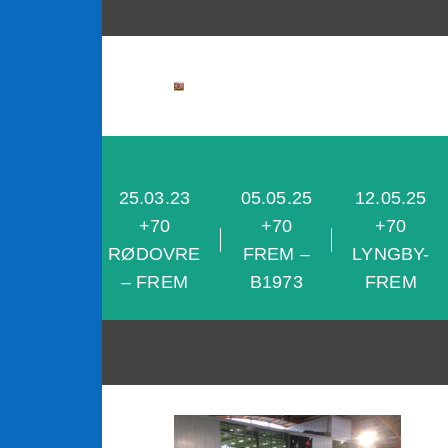
content
25.03.23
05.05.25
12.05.25
28.04.25
+70
+70
+70
+70 KB-
RØDOVRE
FREM –
LYNGBY-
FREM
– FREM
B1973
FREM