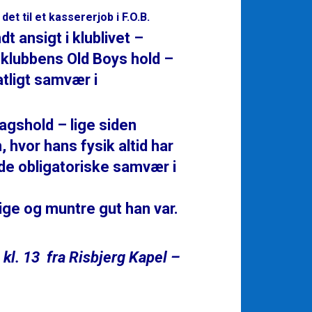
et til et kassererjob i F.O.B.
 ansigt i klublivet –
 klubbens Old Boys hold –
tligt samvær i
agshold – lige siden
hvor hans fysik altid har
de obligatoriske samvær i
ige og muntre gut han var.
 kl. 13 fra Risbjerg Kapel –