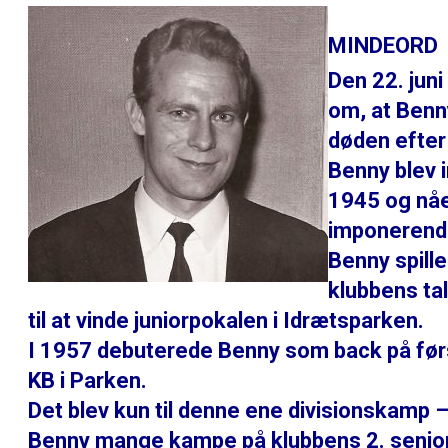
MINDEORD
Den 22. juni
om, at Benn
døden efter
Benny blev 
1945 og nåe
imponerend
Benny spill
klubbens ta
til at vinde juniorpokalen i Idrætsparken.
I 1957 debuterede Benny som back på før
KB i Parken.
Det blev kun til denne ene divisionskamp –
Benny mange kampe på klubbens 2. senior