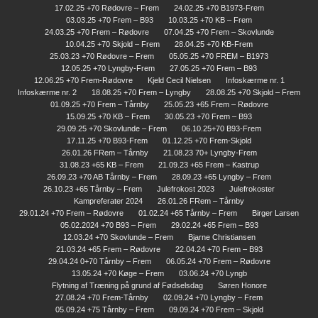
17.02.25 +70 Rødovre – Frem
24.02.25 +70 B1973-Frem
03.03.25 +70 Frem – B93
10.03.25 +70 KB – Frem
24.03.25 +70 Frem – Rødovre
07.04.25 +70 Frem – Skovlunde
10.04.25 +70 Skjold – Frem
28.04.25 +70 KB-Frem
25.03.23 +70 Rødovre – Frem
05.05.25 +70 FREM – B1973
12.05.25 +70 Lyngby-Frem
27.05.25 +70 Frem – B93
12.06.25 +70 Frem-Rødovre
Kjeld Cecil Nielsen
Infoskærme nr. 1
Infoskærme nr. 2
18.08.25 +70 Frem – Lyngby
28.08.25 +70 Skjold – Frem
01.09.25 +70 Frem – Tårnby
25.05.23 +65 Frem – Rødovre
15.09.25 +70 KB – Frem
30.05.23 +70 Frem – B93
29.09.25 +70 Skovlunde – Frem
06.10.25+70 B93-Frem
17.11.25 +70 B93-Frem
01.12.25 +70 Frem-Skjold
26.01.26 FRem – Tårnby
21.08.23 70+ Lyngby-Frem
31.08.23 +65 KB – Frem
21.09.23 +65 Frem – Kastrup
26.09.23 +70 AB Tårnby – Frem
28.09.23 +65 Lyngby – Frem
26.10.23 +65 Tårnby – Frem
Julefrokost 2023
Julefrokoster
Kampreferater 2024
26.01.26 FRem – Tårnby
29.01.24 +70 Frem – Rødovre
01.02.24 +65 Tårnby – Frem
Birger Larsen
05.02.2024 +70 B93 – Frem
29.02.24 +65 Frem – B93
12.03.24 +70 Skovlunde – Frem
Bjarne Christiansen
21.03.24 +65 Frem – Rødovre
22.04.24 +70 Frem – B93
29.04.24 0+70 Tårnby – Frem
06.05.24 +70 Frem – Rødovre
13.05.24 +70 Køge – Frem
03.06.24 +70 Lyngb
Flytning af Træning på grund af Fødselsdag
Søren Honore
27.08.24 +70 Frem-Tårnby
02.09.24 +70 Lyngby – Frem
05.09.24 +75 Tårnby – Frem
09.09.24 +70 Frem – Skjold