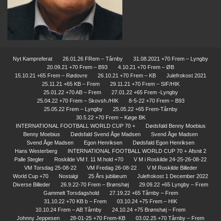
Nyt Kampreferat
26.01.26 FRem – Tårnby
31.08.2021 +70 Frem – Lyngby
20.09.21 +70 Frem – B93
4.10.21 +70 Frem – ØB
15.10.21 +65 Frem – Rødovre
26.10.21 +70 Frem – KB
Julefrokost 2021
25.11.21 +65 KB – Frem
29.11.21 +70 Frem – SIF/HIK
25.01.22 +70 AB – Frem
27.01.22 +65 Frem -Lyngby
25.04.22 +70 Frem – Skovsh./HIK
8-5-22 +70 Frem – B93
25.05.22 Frem – Lyngby
25.05.22 +65 Frem-Tårnby
30.5.22 +70 Frem – Køge BK
INTERNATIONAL FOOTBALL WORLD CUP 70 +
Dødsfald Benny Moebius
Benny Moebius
Dødsfald Svend Åge Madsen
Svend Åge Madsen
Svend Åge Madsen
Egon Henriksen
Dødsfald Egon Henriksen
Hans Westerberg
INTERNATIONAL FOOTBALL WORLD CUP 70 + Afsnit 2
Palle Stegler
Roskilde VM f. 11 M.hold +70
V M i Roskilde 24-25-26-08-22
VM Torsdag 25-08-22
VM Fredag 26-08-22
V M Roskilde Billeder
World Cup +70
Nostalgi
25 Års jubilæum
Julefrokost 1 December 2022
Diverse Billeder
26.9.22-70 Frem – Brønshøj
29.09.22 +65 Lyngby – Frem
Gammelt Torsdagshold
27.19.22 +65 Tårnby – Frem
31.10.22 +70 KB b – Frem
03.10.24 +75 Frem – HIK
10.10.24 Frem – AB Tårnby
24.10.24 +75 Brønshøj – Frem
Johnny Jeppesen
28-01-25 +70 Frem-KB
03.02.25 +70 Tårnby – Frem